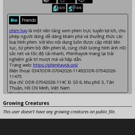
creatures:
creatures:
creatures:
Seasonal
Seasonal
0/3
0/6
baby
juvenile
creatures:
creatures:
Bio
Friends
phim hay
là một nền tảng xem phim trực tuyến lợi ích, cho
phép người dùng dễ dàng khám phá và thưởng thức các
loại hình phim. Với kho nội dung luôn được cập nhật liên
tục, từ phim bộ đến phim lẻ, cùng chất lượng hình ảnh HD
sắc nét và tốc độ tải nhanh, Phimhayok mang lại trải
nghiệm giải trí mượt mà và hấp dẫn.
Trang web:
https://phimhayok.onl/
Điện thoại: 0347ODR-07042026-11492ODR-07042026-
11475
Địa chỉ: ODR-07042026-114C Đ. Số 6, khu phố 3, Tân
Thuận, Hồ Chí Minh, Việt Nam
Email: phimhayokonl@gmail.com
Tags: #phimhayok #phimhay_ok #phimhayokonl
Growing Creatures
#chinhsach_phimhayok #linkvao_phimhayok #phim_hay_ok
This user doesn't have any growing creatures on public file.