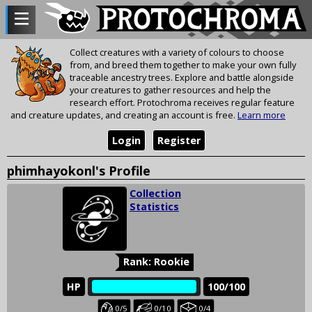
Collect creatures with a variety of colours to choose
from, and breed them together to make your own fully
traceable ancestry trees. Explore and battle alongside
your creatures to gather resources and help the
research effort. Protochroma receives regular feature
and creature updates, and creating an account is free.
Learn more
Login
Register
phimhayokonl's Profile
Collection
Statistics
Rank: Rookie
HP
‎‎‏‏‎
100/100
Baby
Juvenile
Held
0/5
0/10
0/4