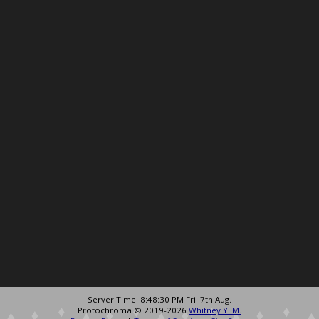
Server Time: 8:48:30 PM Fri. 7th Aug.
Protochroma © 2019-2026
Whitney Y. M.