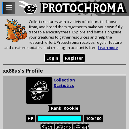
Collect creatures with a variety of colours to choose
from, and breed them together to make your own fully
traceable ancestry trees. Explore and battle alongside
your creatures to gather resources and help the
research effort. Protochroma receives regular feature
and creature updates, and creating an account is free.
Learn more
Login
Register
xx88us's Profile
Collection
Statistics
Rank: Rookie
HP
‎‎‏‏‎
100/100
Baby
Juvenile
Held
0/5
0/10
0/4