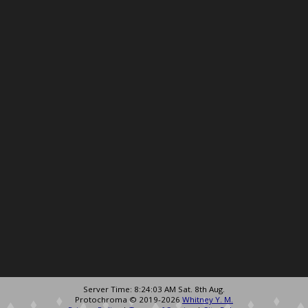
Server Time: 8:24:03 AM Sat. 8th Aug.
Protochroma © 2019-2026
Whitney Y. M.