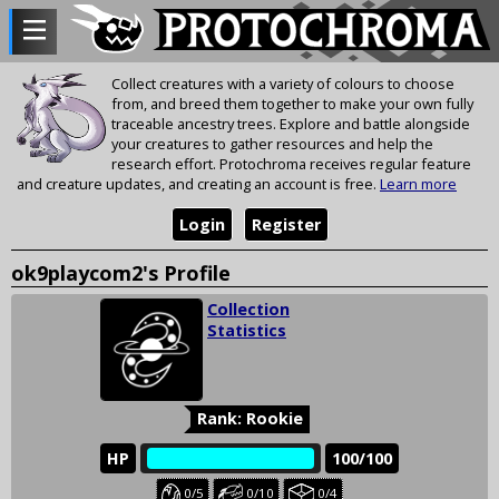
Collect creatures with a variety of colours to choose
from, and breed them together to make your own fully
traceable ancestry trees. Explore and battle alongside
your creatures to gather resources and help the
research effort. Protochroma receives regular feature
and creature updates, and creating an account is free.
Learn more
Login
Register
ok9playcom2's Profile
Collection
Statistics
Rank: Rookie
HP
‎‎‏‏‎
100/100
Baby
Juvenile
Held
0/5
0/10
0/4