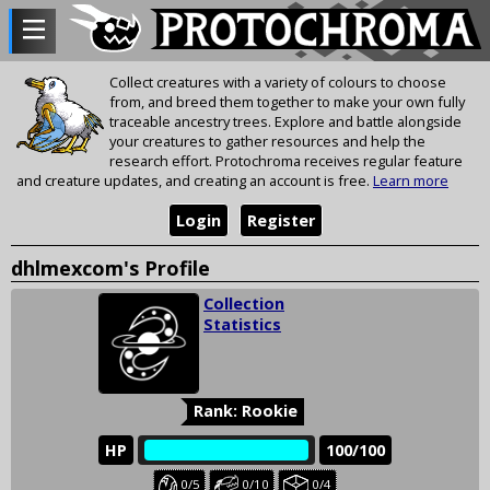
Collect creatures with a variety of colours to choose
from, and breed them together to make your own fully
traceable ancestry trees. Explore and battle alongside
your creatures to gather resources and help the
research effort. Protochroma receives regular feature
and creature updates, and creating an account is free.
Learn more
Login
Register
dhlmexcom's Profile
Collection
Statistics
Rank: Rookie
HP
‎‎‏‏‎
100/100
Baby
Juvenile
Held
0/5
0/10
0/4